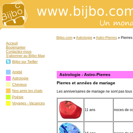
Bijbo.com
»
Astrologie
»
Astro-Pierres
» Pierres
Acceuil
Bookmarker
Contactez-nous
S'abonner au Bijbo Mag
Bijbo sur Twitter
Amitié
Astrologie - Astro-Pierres
Astrologie
Pierres et années de mariage
Cheveux
Nos amis les chats
Les anniversaires de mariage ne sont pas tous a
Poésie
Voyages - Vacances
11 ans
noces de co