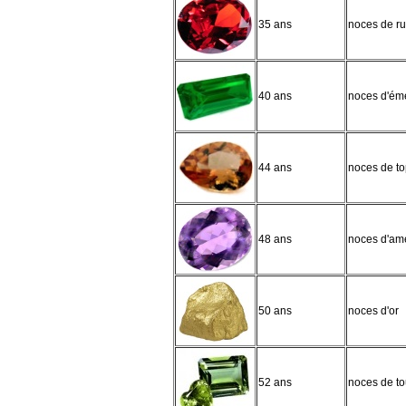
35 ans
noces de ru
40 ans
noces d'ém
44 ans
noces de t
48 ans
noces d'am
50 ans
noces d'or
52 ans
noces de t