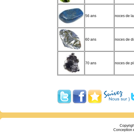
56 ans
noces de lap
60 ans
noces de d
70 ans
noces de pl
Copyrig
Conception 