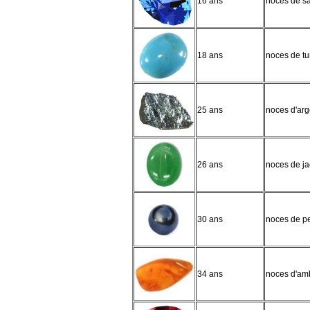
16 ans
noces de sa
18 ans
noces de tu
25 ans
noces d'arg
26 ans
noces de j
30 ans
noces de pe
34 ans
noces d'am