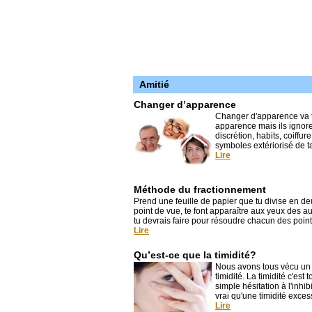
Amitié
Changer d’apparence
Changer d'apparence va t'ai
apparence mais ils ignoren
discrétion, habits, coiffu
symboles extériorisé de ta
Lire
Méthode du fractionnement
Prend une feuille de papier que tu divise en deu
point de vue, te font apparaître aux yeux des a
tu devrais faire pour résoudre chacun des point
Lire
Qu’est-ce que la timidité?
Nous avons tous vécu un j
timidité. La timidité c'e
simple hésitation à l'inhi
vrai qu'une timidité excess
Lire