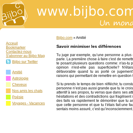
Bijbo.com
» Amitié
Acceuil
Savoir minimiser les différences
Bookmarker
Contactez-nous
Tu juge par exemple, qu’une personne a plus d
S'abonner au Bijbo Mag
parle. La première chose à faire c'est de remet
Bijbo sur Twitter
te posant plusieurs questions comme: n'as-tu 
opinion n'est-elle pas superficielle? N'éta
défavorable quand tu as porté ce jugement? 
Amitié
raisons qui permettant de remettre en question
Astrologie
Si tu prends le temps de bien réfléchir, tu cons
Cheveux
personne n’est pas aussi grande que tu le crois.
Nos amis les chats
attentif à ses propos, tu verras que dans ses att
hésitations et des contradictions qui fragilisen
Poésie
des faits va rapidement te démontrer que tu a
Voyages - Vacances
que cette personne et que tu t’étais fait une fa
sentais moins assuré, c’est qu’inconsciemment.