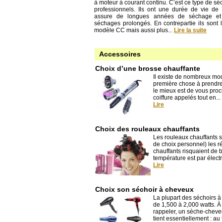
à moteur à courant continu. C’est ce type de séc
professionnels. Ils ont une durée de vie d
assure de longues années de séchage et
séchages prolongés. En contrepartie ils sont 
modèle CC mais aussi plus...
Lire la suite
Accessoires
Choix d’une brosse chauffante
Il existe de nombreux modè
première chose à prendre 
le mieux est de vous proc
coiffure appelés tout en...
Lire
Choix des rouleaux chauffants
Les rouleaux chauffants s
de choix personnel) les r
chauffants risquaient de b
température est par élect
Lire
Choix son séchoir à cheveux
La plupart des séchoirs à
de 1,500 à 2,000 watts. À 
rappeler, un sèche-cheve
tient essentiellement : au