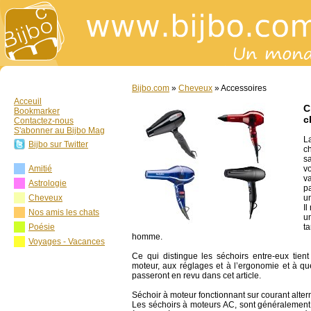
Bijbo.com
»
Cheveux
» Accessoires
Acceuil
C
Bookmarker
c
Contactez-nous
S'abonner au Bijbo Mag
L
Bijbo sur Twitter
c
s
Amitié
v
v
Astrologie
p
Cheveux
u
Il
Nos amis les chats
u
Poésie
t
homme.
Voyages - Vacances
Ce qui distingue les séchoirs entre-eux tient
moteur, aux réglages et à l’ergonomie et à qu
passeront en revu dans cet article.
Séchoir à moteur fonctionnant sur courant altern
Les séchoirs à moteurs AC, sont généralement 