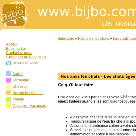
Bijbo.com
»
Nos amis les chats
»
Les chats âg
Acceuil
Bookmarker
Contactez-nous
S'abonner au Bijbo Mag
Bijbo sur Twitter
Amitié
Nos amis les chats - Les chats âgés
Astrologie
Ce qu'il faut faire
Cheveux
Nos amis les chats
Une visite deux fois par an chez votre vétérinair
Poésie
mieux traitées quand elles sont diagnostiquées 
Voyages - Vacances
Aidez votre chat à faire sa toilette en le
Toujours laisser de l'eau fraîche à dispo
Assurez une ambiance calme à votre cha
Surveillez son alimentation et donnez lu
alimentation adaptée à ses besoins.