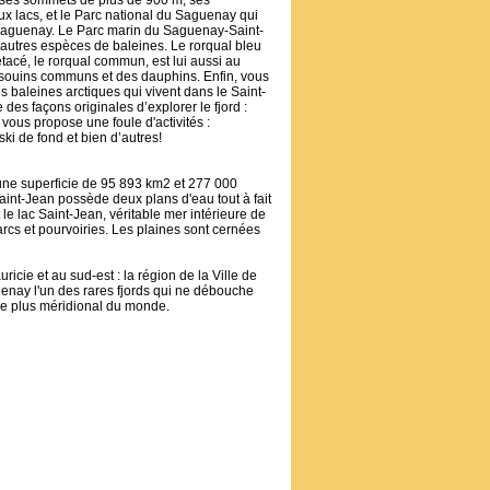
r ses sommets de plus de 900 m, ses
x lacs, et le Parc national du Saguenay qui
u Saguenay. Le Parc marin du Saguenay-Saint-
 autres espèces de baleines. Le rorqual bleu
acé, le rorqual commun, est lui aussi au
arsouins communs et des dauphins. Enfin, vous
es baleines arctiques qui vivent dans le Saint-
des façons originales d’explorer le fjord :
vous propose une foule d'activités :
ski de fond et bien d’autres!
 une superficie de 95 893 km2 et 277 000
Saint-Jean possède deux plans d'eau tout à fait
le lac Saint-Jean, véritable mer intérieure de
cs et pourvoiries. Les plaines sont cernées
icie et au sud-est : la région de la Ville de
enay l'un des rares fjords qui ne débouche
le plus méridional du monde.