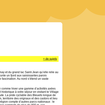
+ de sujets
nay et du grand lac Saint-Jean qu’elle relie au
runte un fjord aux saisissantes parois
 fascination. Au nord s’étend un vaste
té comme hiver une gamme d’activités axées
 historique à votre séjour en visitant le Village
hute. La piste cyclable des Bleuets longue de
, territoire des orignaux et des castors et lieu
 région compte d’autres parcs nationaux : le