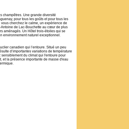
es champêtres. Une grande diversité
guenay, pour tous les goûts et pour tous les
 Si vous cherchez le calme, un expérience de
-Antoine de Lac-Bouchette au cœur de plus
ers aménagés. Un Hôtel trois-étoiles qui se
 son environnement naturel exceptionnel.
clier canadien qui l’entoure. Situé un peu
ésulte d’importantes variations de température
ez sensiblement du climat qui l'entoure pour
ud, et la présence importante de masse d'eau
hermique.