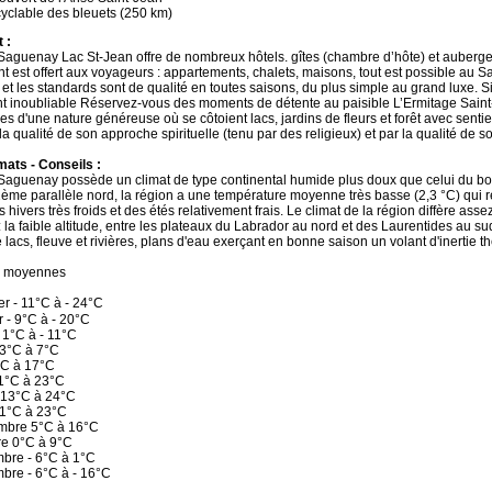
cyclable des bleuets (250 km)
 :
Saguenay Lac St-Jean offre de nombreux hôtels. gîtes (chambre d’hôte) et auberg
 est offert aux voyageurs : appartements, chalets, maisons, tout est possible au Sa
il et les standards sont de qualité en toutes saisons, du plus simple au grand luxe.
 inoubliable Réservez-vous des moments de détente au paisible L’Ermitage Saint
s d'une nature généreuse où se côtoient lacs, jardins de fleurs et forêt avec senti
la qualité de son approche spirituelle (tenu par des religieux) et par la qualité de
mats - Conseils :
Saguenay possède un climat de type continental humide plus doux que celui du bou
ème parallèle nord, la région a une température moyenne très basse (2,3 °C) qui r
 hivers très froids et des étés relativement frais. Le climat de la région diffère ass
: la faible altitude, entre les plateaux du Labrador au nord et des Laurentides au s
lacs, fleuve et rivières, plans d'eau exerçant en bonne saison un volant d'inertie t
s moyennes
r - 11°C à - 24°C
r - 9°C à - 20°C
 1°C à - 11°C
- 3°C à 7°C
°C à 17°C
11°C à 23°C
t 13°C à 24°C
11°C à 23°C
mbre 5°C à 16°C
re 0°C à 9°C
bre - 6°C à 1°C
bre - 6°C à - 16°C