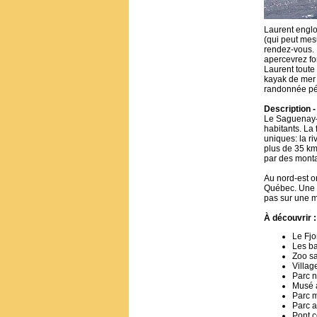
Laurent englo
(qui peut mes
rendez-vous. 
apercevrez for
Laurent toute 
kayak de mer 
randonnée péd
Description 
Le Saguenay–L
habitants. La 
uniques: la ri
plus de 35 km
par des monta
Au nord-est on
Québec. Une d
pas sur une m
À découvrir :
Le Fj
Les ba
Zoo sa
Villag
Parc n
Musé 
Parc 
Parc 
Pont c