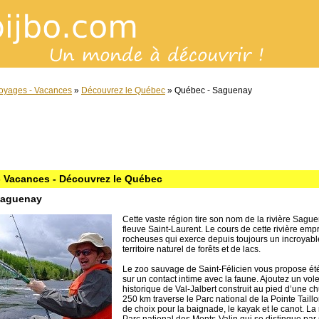
oyages - Vacances
»
Découvrez le Québec
» Québec - Saguenay
 Vacances - Découvrez le Québec
Saguenay
Cette vaste région tire son nom de la rivière Sague
fleuve Saint-Laurent. Le cours de cette rivière emp
rocheuses qui exerce depuis toujours un incroyable
territoire naturel de forêts et de lacs.
Le zoo sauvage de Saint-Félicien vous propose é
sur un contact intime avec la faune. Ajoutez un volet
historique de Val-Jalbert construit au pied d’une c
250 km traverse le Parc national de la Pointe Taillon
de choix pour la baignade, le kayak et le canot. La