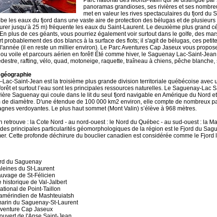
Parc national des Monts-Valin qui se distingue pa
panoramas grandioses, ses rivières et ses nombreu
met en valeur les rives spectaculaires du fjord d
be les eaux du fjord dans une vaste aire de protection des bélugas et de plusieurs
urer jusqu’à 25 m) fréquente les eaux du Saint-Laurent. Le deuxième plus grand cét
En plus de ces géants, vous pourriez également voir surtout dans le golfe, des m
t probablement des dos blancs à la surface des flots; il s'agit de bélugas, ces petit
l'année (il en reste un millier environ). Le Parc Aventures Cap Jaseux vous propose 
ou voile et parcours aérien en forêt! Été comme hiver, le Saguenay Lac-Saint-Jean 
estre, rafting, vélo, quad, motoneige, raquette, traîneau à chiens, pêche blanche, 
- géographie
ac-Saint-Jean est la troisième plus grande division territoriale québécoise avec
forêt et surtout l’eau sont les principales ressources naturelles. Le Saguenay-Lac 
vière Saguenay qui coule dans le lit du seul fjord navigable en Amérique du Nord et 
 de diamètre. D'une étendue de 100 000 km2 environ, elle compte de nombreux par
gnes verdoyantes. Le plus haut sommet (Mont Valin) s’élève à 968 mètres.
 retrouve : la Cote Nord - au nord-ouest : le Nord du Québec - au sud-ouest : la Maur
es principales particularités géomorphologiques de la région est le Fjord du Sagu
er. Cette profonde déchirure du bouclier canadien est considérée comme le Fjord 
ord du Saguenay
leines du St-Laurent
uvage de St-Félicien
e historique de Val-Jalbert
ational de Point-Taillon
amérindien de Mashteuiatsh
marin du Saguenay-St-Laurent
aventure Cap Jaseux
ouvert de l'Anse Saint-Jean