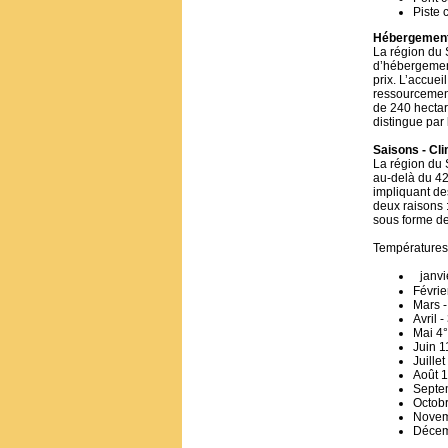
Piste 
Hébergement
La région du 
d’hébergement
prix. L’accue
ressourcement
de 240 hectare
distingue par 
Saisons - Cli
La région du 
au-delà du 42
impliquant des
deux raisons 
sous forme de 
Température
janvie
Févrie
Mars -
Avril 
Mai 4
Juin 
Juille
Août 
Septe
Octob
Novem
Décem