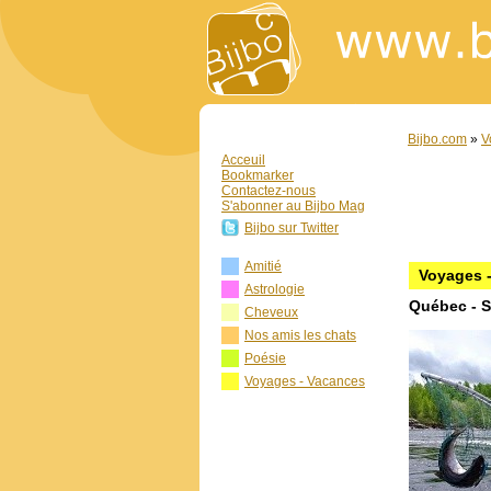
Bijbo.com
»
V
Acceuil
Bookmarker
Contactez-nous
S'abonner au Bijbo Mag
Bijbo sur Twitter
Amitié
Voyages -
Astrologie
Québec - 
Cheveux
Nos amis les chats
Poésie
Voyages - Vacances