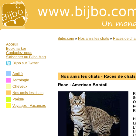
Bijbo.com
»
Nos amis les chats
»
Races de cha
Acceuil
Bookmarker
Contactez-nous
S'abonner au Bijbo Mag
Bijbo sur Twitter
Amitié
Nos amis les chats - Races de chats
Astrologie
Race : American Bobtail
Cheveux
Nos amis les chats
R
S
Poésie
O
Voyages - Vacances
P
R
H
L
L
U