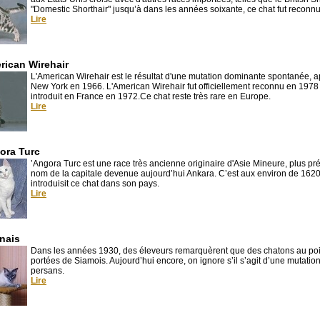
"Domestic Shorthair" jusqu’à dans les années soixante, ce chat fut reconnu
Lire
rican Wirehair
L'American Wirehair est le résultat d'une mutation dominante spontanée, 
New York en 1966. L'American Wirehair fut officiellement reconnu en 1978 
introduit en France en 1972.Ce chat reste très rare en Europe.
Lire
ora Turc
’Angora Turc est une race très ancienne originaire d'Asie Mineure, plus pré
nom de la capitale devenue aujourd’hui Ankara. C’est aux environ de 1620 q
introduisit ce chat dans son pays.
Lire
inais
Dans les années 1930, des éleveurs remarquèrent que des chatons au poil
portées de Siamois. Aujourd’hui encore, on ignore s’il s’agit d’une mutat
persans.
Lire