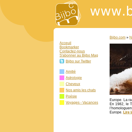
Bijbo.com
»
N
Acceuil
Bookmarker
Contactez-nous
S'abonner au Bijbo Mag
Bijbo sur Twitter
Amitié
Astrologie
Cheveux
Nos amis les chats
Poésie
Europe. La ra
Voyages - Vacances
En 1982, le T
l’homologuen
Europe.
Lire 