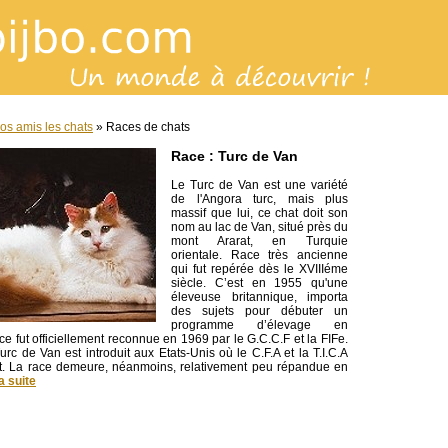
os amis les chats
» Races de chats
Race : Turc de Van
Le Turc de Van est une variété
de l'Angora turc, mais plus
massif que lui, ce chat doit son
nom au lac de Van, situé près du
mont Ararat, en Turquie
orientale. Race très ancienne
qui fut repérée dès le XVIIIéme
siècle. C’est en 1955 qu'une
éleveuse britannique, importa
des sujets pour débuter un
programme d’élevage en
ce fut officiellement reconnue en 1969 par le G.C.C.F et la FIFe.
urc de Van est introduit aux Etats-Unis où le C.F.A et la T.I.C.A
t. La race demeure, néanmoins, relativement peu répandue en
la suite