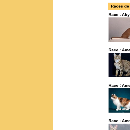
Races de 
Race : Aby
Race : Ame
Race : Ame
Race : Ame