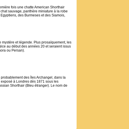
emière fois une chatte American Shorthair
n chat sauvage, panthère miniature à la robe
 Egyptiens, des Burmeses et des Siamois,
le mystère et légende. Plus prosaïquement, les
Nice au début des années 20 et seraient issus
gora ou Persan).
s probablement des îles Archangel, dans la
nt exposé à Londres dès 1871 sous les
ussian Shorthair (Bleu étranger). Le nom de