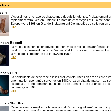
chats
ssin
L'Abyssin est une race de chat connue depuis longtemps. Probablement orig
rapidement retrouvée en Ethiopie. Le nom de chat “Abyssin” lui a été donné
Europe (vers 1868 en Grande Bretagne) ont été importés de cette région d'
Lire
rican Bobtail
La race a commencé son développement vers le milieu des années soixante
produit du croisement d’un chat “sauvage” d’Arizona avec un siamois. Un ch
la race, qui fut reconnue par la TICA en 1989.
Lire
rican Curl
La particularité de cette race est ses oreilles retournées en arc de cercle ve
une mutation spontanée survenue en 1981 chez un chat de maison, au sud 
est due à un gène dominant qui ne peut être transmis que par un seul des pa
commença en 1983.
Lire
rican Shorthair
Cette race est le résultat de la sélection du "chat de gouttière" commun i
aux Etats-Unis croisé avec d'autres races importées, telles que le British S