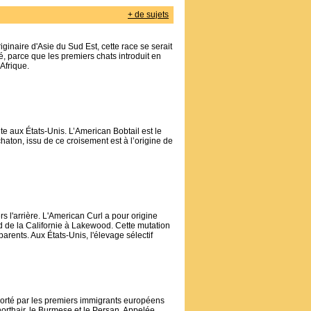
+ de sujets
inaire d'Asie du Sud Est, cette race se serait
, parce que les premiers chats introduit en
Afrique.
 aux États-Unis. L’American Bobtail est le
aton, issu de ce croisement est à l’origine de
rs l'arrière. L'American Curl a pour origine
de la Californie à Lakewood. Cette mutation
rents. Aux États-Unis, l'élevage sélectif
mporté par les premiers immigrants européens
horthair, le Burmese et le Persan. Appelée