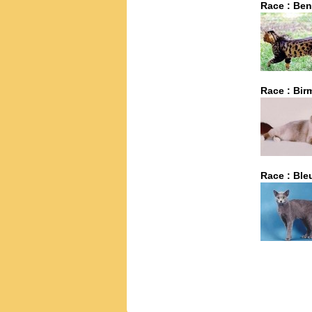
Race : Ben
Race : Bir
Race : Ble