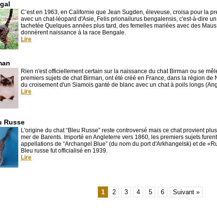
gal
C’est en 1963, en Californie que Jean Sugden, éleveuse, croisa pour la pr
avec un chat-léopard d'Asie, Felis prionailurus bengalensis, c'est-à-dire u
tachetée Quelques années plus tard, des femelles mariées avec des Maus
donnèrent naissance à la race Bengale.
Lire
man
Rien n'est officiellement certain sur la naissance du chat Birman ou se mê
premiers sujets de chat Birman, ont été créé en France, dans la région de 
du croisement d'un Siamois ganté de blanc avec un chat à poils longs (An
Lire
u Russe
L'origine du chat “Bleu Russe” reste controversé mais ce chat provient plu
mer de Barents. Importé en Angleterre vers 1860, les premiers sujets fure
appellations de “Archangel Blue” (du nom du port d'Arkhangelsk) et de «R
Bleu russe fut officialisé en 1939.
Lire
1
2
3
4
5
6
Suivant »