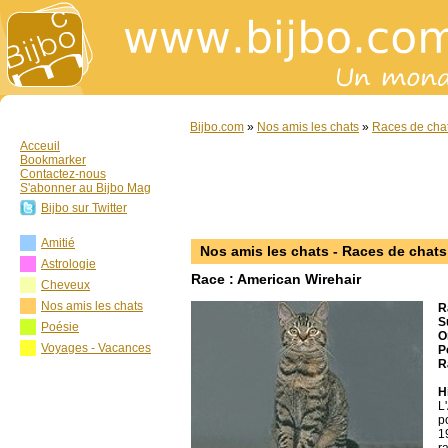
Bijbo.com
»
Nos amis les chats
»
Races de cha
Acceuil
Bookmarker
Contactez-nous
S'abonner au Bijbo Mag
Bijbo sur Twitter
Amitié
Nos amis les chats - Races de chats
Astrologie
Race : American Wirehair
Cheveux
Nos amis les chats
R
S
Poésie
O
Voyages - Vacances
P
R
H
L
p
1